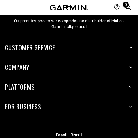
0
Total
items
Os produtos podem ser comprados no distribuidor oficial da
in
Garmin, clique aqui
cart:
0
CUSTOMER SERVICE
COMPANY
PLATFORMS
FOR BUSINESS
Brasil | Brazil