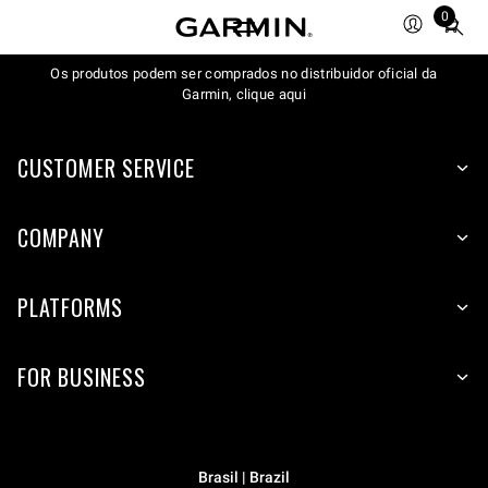
0
Total
items
Os produtos podem ser comprados no distribuidor oficial da
in
Garmin, clique aqui
cart:
0
CUSTOMER SERVICE
COMPANY
PLATFORMS
FOR BUSINESS
Brasil | Brazil