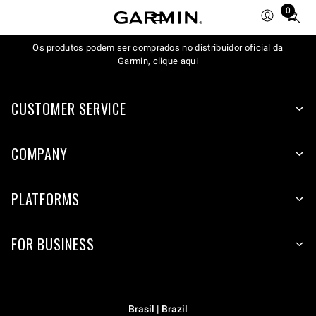
0
Total
items
Os produtos podem ser comprados no distribuidor oficial da
in
Garmin, clique aqui
cart:
0
CUSTOMER SERVICE
COMPANY
PLATFORMS
FOR BUSINESS
Brasil | Brazil