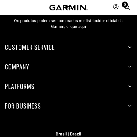
0
Total
items
Os produtos podem ser comprados no distribuidor oficial da
in
Garmin, clique aqui
cart:
0
CUSTOMER SERVICE
COMPANY
PLATFORMS
FOR BUSINESS
Brasil | Brazil