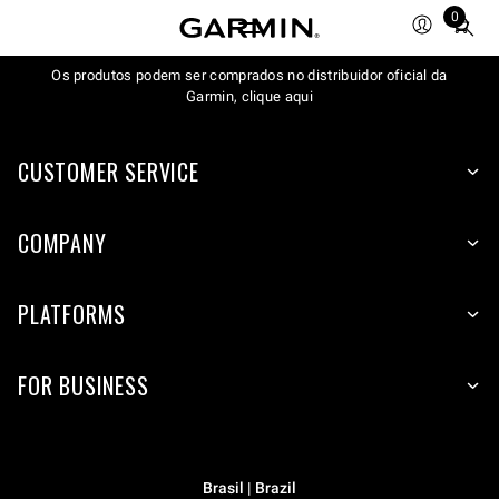
0
Total
items
Os produtos podem ser comprados no distribuidor oficial da
in
Garmin, clique aqui
cart:
0
CUSTOMER SERVICE
COMPANY
PLATFORMS
FOR BUSINESS
Brasil | Brazil