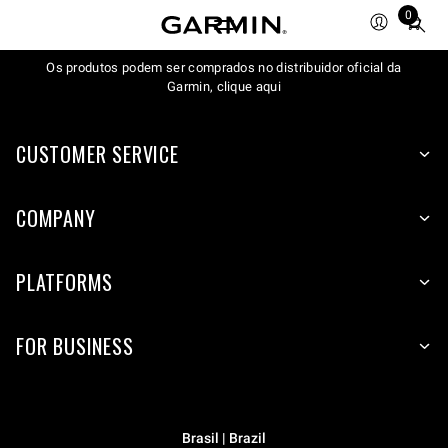
0
Total
items
Os produtos podem ser comprados no distribuidor oficial da
in
Garmin, clique aqui
cart:
0
CUSTOMER SERVICE
COMPANY
PLATFORMS
FOR BUSINESS
Brasil | Brazil