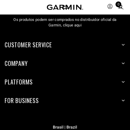
0
Total
items
Os produtos podem ser comprados no distribuidor oficial da
in
Garmin, clique aqui
cart:
0
CUSTOMER SERVICE
COMPANY
PLATFORMS
FOR BUSINESS
Brasil | Brazil