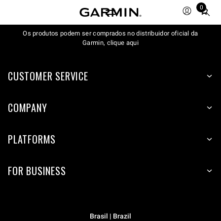
0
Total
items
Os produtos podem ser comprados no distribuidor oficial da
in
Garmin, clique aqui
cart:
0
CUSTOMER SERVICE
COMPANY
PLATFORMS
FOR BUSINESS
Brasil | Brazil