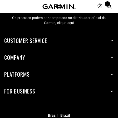
0
Total
items
Os produtos podem ser comprados no distribuidor oficial da
in
Garmin, clique aqui
cart:
0
CUSTOMER SERVICE
COMPANY
PLATFORMS
FOR BUSINESS
Brasil | Brazil