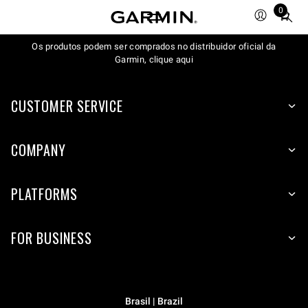
0
Total
items
Os produtos podem ser comprados no distribuidor oficial da
in
Garmin, clique aqui
cart:
0
CUSTOMER SERVICE
COMPANY
PLATFORMS
FOR BUSINESS
Brasil | Brazil