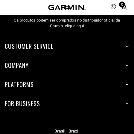
0
Total
items
Os produtos podem ser comprados no distribuidor oficial da
in
Garmin, clique aqui
cart:
0
CUSTOMER SERVICE
COMPANY
PLATFORMS
FOR BUSINESS
Brasil | Brazil