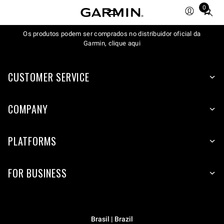
0
Total
items
Os produtos podem ser comprados no distribuidor oficial da
in
Garmin, clique aqui
cart:
0
CUSTOMER SERVICE
COMPANY
PLATFORMS
FOR BUSINESS
Brasil | Brazil