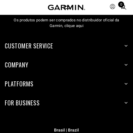
0
Total
items
Os produtos podem ser comprados no distribuidor oficial da
in
Garmin, clique aqui
cart:
0
CUSTOMER SERVICE
COMPANY
PLATFORMS
FOR BUSINESS
Brasil | Brazil