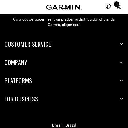
0
Total
items
Os produtos podem ser comprados no distribuidor oficial da
in
Garmin, clique aqui
cart:
0
CUSTOMER SERVICE
COMPANY
PLATFORMS
FOR BUSINESS
Brasil | Brazil