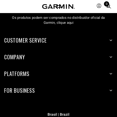
0
Total
items
Os produtos podem ser comprados no distribuidor oficial da
in
Garmin, clique aqui
cart:
0
CUSTOMER SERVICE
COMPANY
PLATFORMS
FOR BUSINESS
Brasil | Brazil