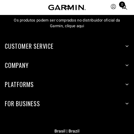
0
Total
items
Os produtos podem ser comprados no distribuidor oficial da
in
Garmin, clique aqui
cart:
0
CUSTOMER SERVICE
COMPANY
PLATFORMS
FOR BUSINESS
Brasil | Brazil