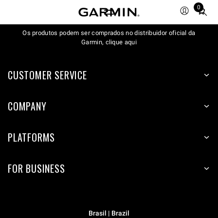
0
Total
items
Os produtos podem ser comprados no distribuidor oficial da
in
Garmin, clique aqui
cart:
0
CUSTOMER SERVICE
COMPANY
PLATFORMS
FOR BUSINESS
Brasil | Brazil