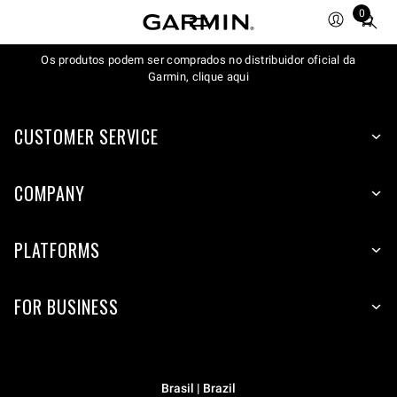
0
Total
items
Os produtos podem ser comprados no distribuidor oficial da
in
Garmin, clique aqui
cart:
0
CUSTOMER SERVICE
COMPANY
PLATFORMS
FOR BUSINESS
Brasil | Brazil