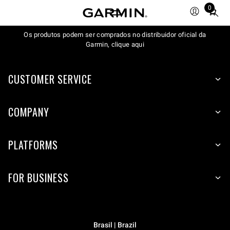
0
Total
items
Os produtos podem ser comprados no distribuidor oficial da
in
Garmin, clique aqui
cart:
0
CUSTOMER SERVICE
COMPANY
PLATFORMS
FOR BUSINESS
Brasil | Brazil