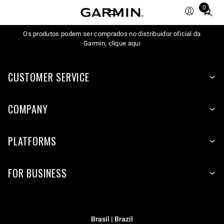
0
Total
items
Os produtos podem ser comprados no distribuidor oficial da
in
Garmin, clique aqui
cart:
0
CUSTOMER SERVICE
COMPANY
PLATFORMS
FOR BUSINESS
Brasil | Brazil