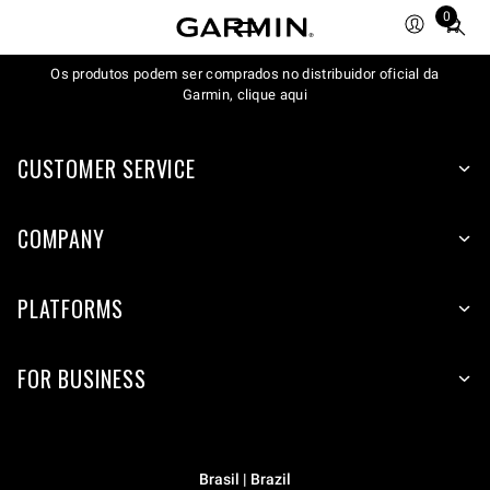
0
Total
items
Os produtos podem ser comprados no distribuidor oficial da
in
Garmin, clique aqui
cart:
0
CUSTOMER SERVICE
COMPANY
PLATFORMS
FOR BUSINESS
Brasil | Brazil