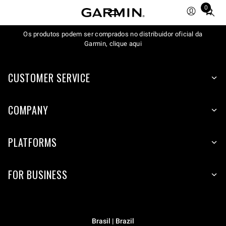
0
Total
items
Os produtos podem ser comprados no distribuidor oficial da
in
Garmin, clique aqui
cart:
0
CUSTOMER SERVICE
COMPANY
PLATFORMS
FOR BUSINESS
Brasil | Brazil