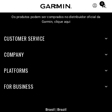
0
Total
items
Os produtos podem ser comprados no distribuidor oficial da
in
Garmin, clique aqui
cart:
0
CUSTOMER SERVICE
COMPANY
PLATFORMS
FOR BUSINESS
Brasil | Brazil