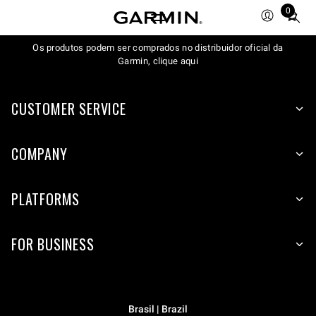
0
Total
items
Os produtos podem ser comprados no distribuidor oficial da
in
Garmin, clique aqui
cart:
0
CUSTOMER SERVICE
COMPANY
PLATFORMS
FOR BUSINESS
Brasil | Brazil