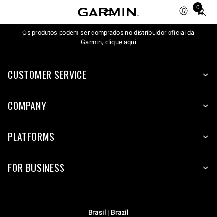
0
Total
items
Os produtos podem ser comprados no distribuidor oficial da
in
Garmin, clique aqui
cart:
0
CUSTOMER SERVICE
COMPANY
PLATFORMS
FOR BUSINESS
Brasil | Brazil