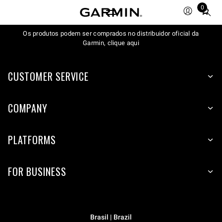
0
Total
items
Os produtos podem ser comprados no distribuidor oficial da
in
Garmin, clique aqui
cart:
0
CUSTOMER SERVICE
COMPANY
PLATFORMS
FOR BUSINESS
Brasil | Brazil