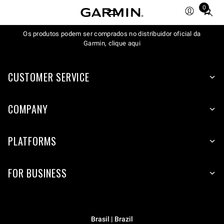
0
Total
items
Os produtos podem ser comprados no distribuidor oficial da
in
Garmin, clique aqui
cart:
0
CUSTOMER SERVICE
COMPANY
PLATFORMS
FOR BUSINESS
Brasil | Brazil