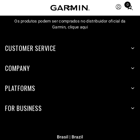
0
Total
items
Os produtos podem ser comprados no distribuidor oficial da
in
Garmin, clique aqui
cart:
0
CUSTOMER SERVICE
COMPANY
PLATFORMS
FOR BUSINESS
Brasil | Brazil