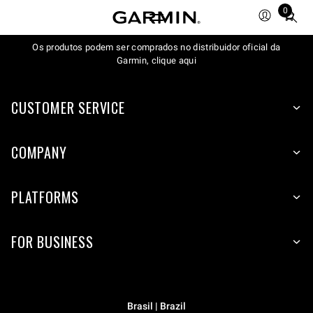
0
Total
items
Os produtos podem ser comprados no distribuidor oficial da
in
Garmin, clique aqui
cart:
0
CUSTOMER SERVICE
COMPANY
PLATFORMS
FOR BUSINESS
Brasil | Brazil