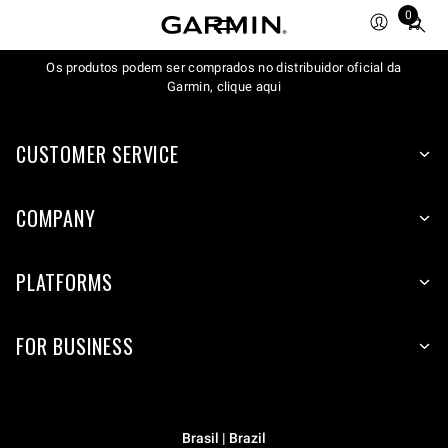
0
Total
items
Os produtos podem ser comprados no distribuidor oficial da
in
Garmin, clique aqui
cart:
0
CUSTOMER SERVICE
COMPANY
PLATFORMS
FOR BUSINESS
Brasil | Brazil