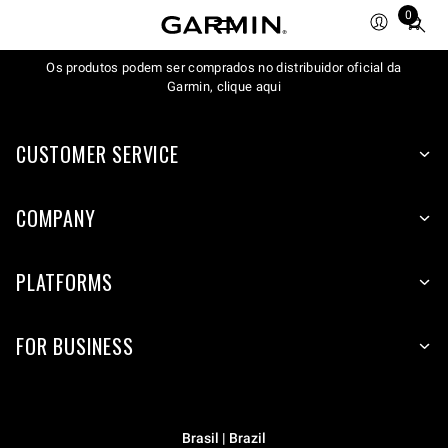
0
Total
items
Os produtos podem ser comprados no distribuidor oficial da
in
Garmin, clique aqui
cart:
0
CUSTOMER SERVICE
COMPANY
PLATFORMS
FOR BUSINESS
Brasil | Brazil