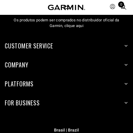
0
Total
items
Os produtos podem ser comprados no distribuidor oficial da
in
Garmin, clique aqui
cart:
0
CUSTOMER SERVICE
COMPANY
PLATFORMS
FOR BUSINESS
Brasil | Brazil