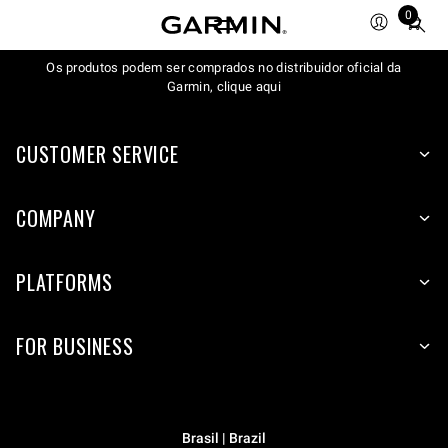
0
Total
items
Os produtos podem ser comprados no distribuidor oficial da
in
Garmin, clique aqui
cart:
0
CUSTOMER SERVICE
COMPANY
PLATFORMS
FOR BUSINESS
Brasil | Brazil