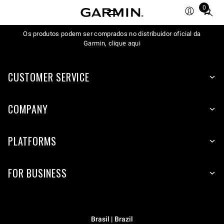
0
Total
items
Os produtos podem ser comprados no distribuidor oficial da
in
Garmin, clique aqui
cart:
0
CUSTOMER SERVICE
COMPANY
PLATFORMS
FOR BUSINESS
Brasil | Brazil