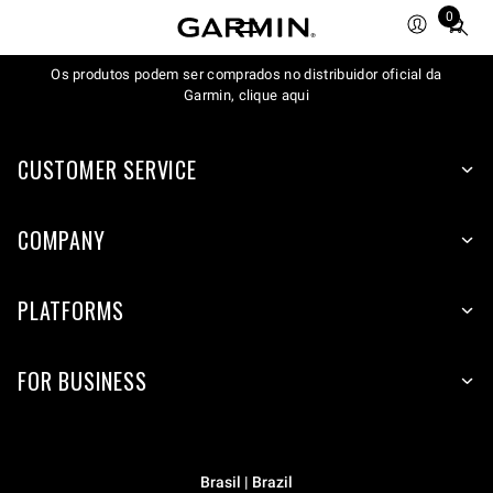
0
Total
items
Os produtos podem ser comprados no distribuidor oficial da
in
Garmin, clique aqui
cart:
0
CUSTOMER SERVICE
COMPANY
PLATFORMS
FOR BUSINESS
Brasil | Brazil