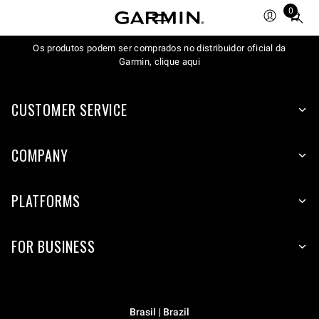
0
Total
items
Os produtos podem ser comprados no distribuidor oficial da
in
Garmin, clique aqui
cart:
0
CUSTOMER SERVICE
COMPANY
PLATFORMS
FOR BUSINESS
Brasil | Brazil