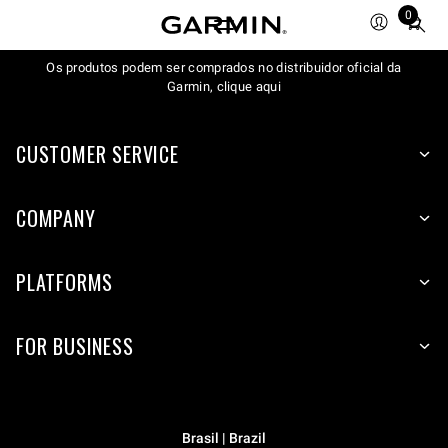
0
Total
items
Os produtos podem ser comprados no distribuidor oficial da
in
Garmin, clique aqui
cart:
0
CUSTOMER SERVICE
COMPANY
PLATFORMS
FOR BUSINESS
Brasil | Brazil