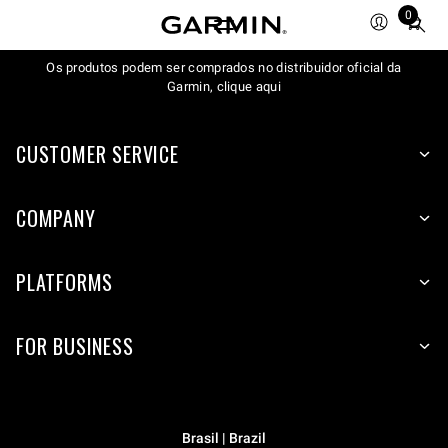
0
Total
items
Os produtos podem ser comprados no distribuidor oficial da
in
Garmin, clique aqui
cart:
0
CUSTOMER SERVICE
COMPANY
PLATFORMS
FOR BUSINESS
Brasil | Brazil