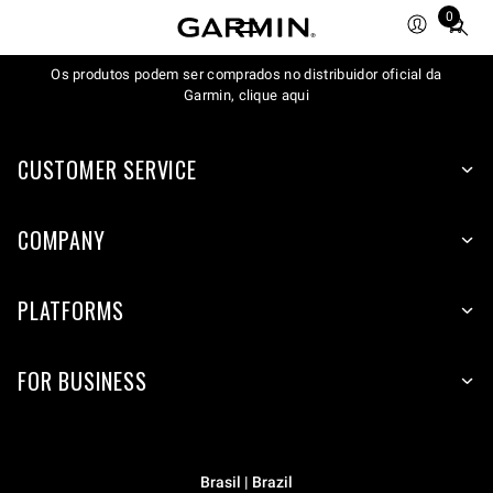
0
Total
items
Os produtos podem ser comprados no distribuidor oficial da
in
Garmin, clique aqui
cart:
0
CUSTOMER SERVICE
COMPANY
PLATFORMS
FOR BUSINESS
Brasil | Brazil