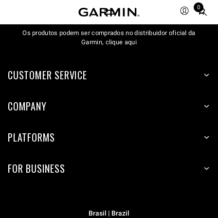
0
Total
items
Os produtos podem ser comprados no distribuidor oficial da
in
Garmin, clique aqui
cart:
0
CUSTOMER SERVICE
COMPANY
PLATFORMS
FOR BUSINESS
Brasil | Brazil