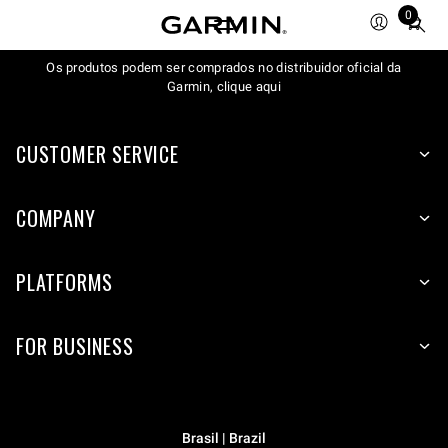
0
Total
items
Os produtos podem ser comprados no distribuidor oficial da
in
Garmin, clique aqui
cart:
0
CUSTOMER SERVICE
COMPANY
PLATFORMS
FOR BUSINESS
Brasil | Brazil