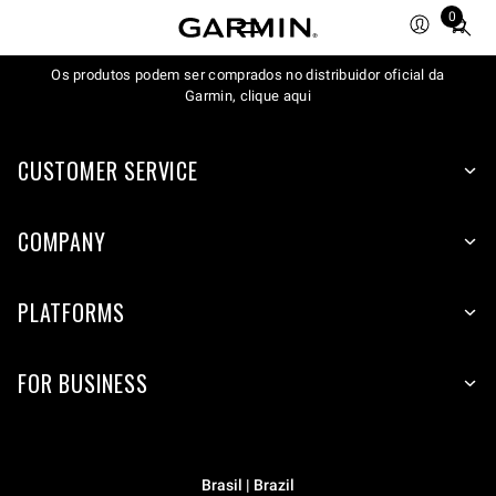
0
Total
items
Os produtos podem ser comprados no distribuidor oficial da
in
Garmin, clique aqui
cart:
0
CUSTOMER SERVICE
COMPANY
PLATFORMS
FOR BUSINESS
Brasil | Brazil