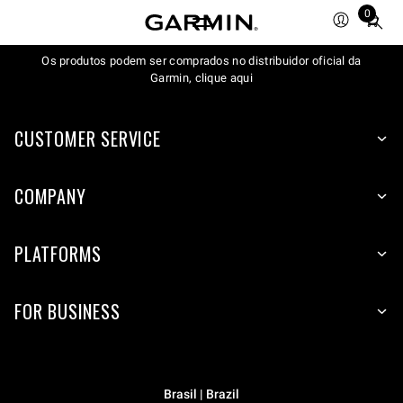
0
Total
items
Os produtos podem ser comprados no distribuidor oficial da
in
Garmin, clique aqui
cart:
0
CUSTOMER SERVICE
COMPANY
PLATFORMS
FOR BUSINESS
Brasil | Brazil