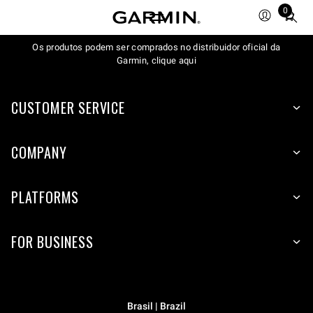
0
Total
items
Os produtos podem ser comprados no distribuidor oficial da
in
Garmin, clique aqui
cart:
0
CUSTOMER SERVICE
COMPANY
PLATFORMS
FOR BUSINESS
Brasil | Brazil