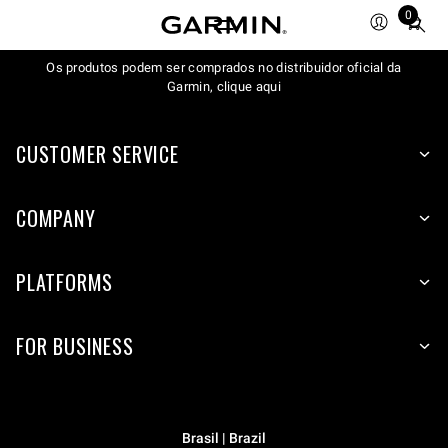
0
Total
items
Os produtos podem ser comprados no distribuidor oficial da
in
Garmin, clique aqui
cart:
0
CUSTOMER SERVICE
COMPANY
PLATFORMS
FOR BUSINESS
Brasil | Brazil