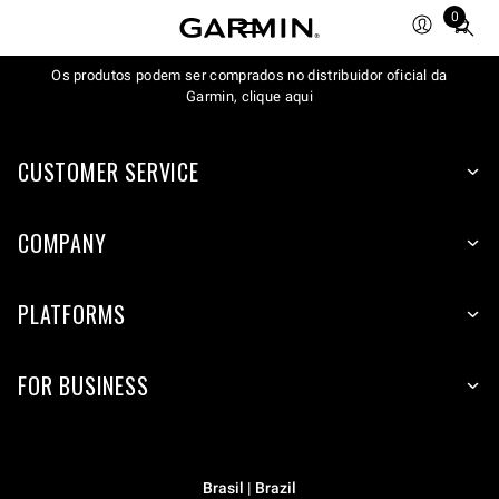
0
Total
items
Os produtos podem ser comprados no distribuidor oficial da
in
Garmin, clique aqui
cart:
0
CUSTOMER SERVICE
COMPANY
PLATFORMS
FOR BUSINESS
Brasil | Brazil