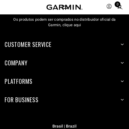
0
Total
items
Os produtos podem ser comprados no distribuidor oficial da
in
Garmin, clique aqui
cart:
0
CUSTOMER SERVICE
COMPANY
PLATFORMS
FOR BUSINESS
Brasil | Brazil