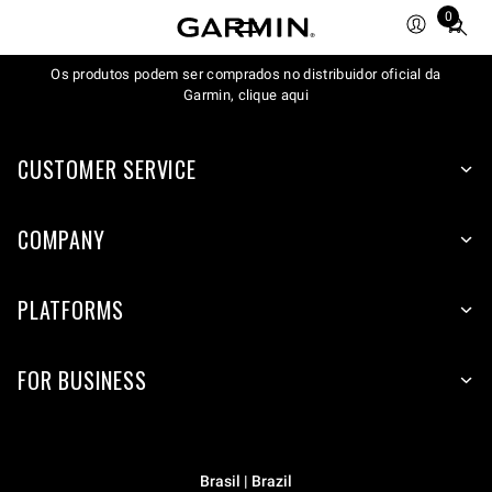
0
Total
items
Os produtos podem ser comprados no distribuidor oficial da
in
Garmin, clique aqui
cart:
0
CUSTOMER SERVICE
COMPANY
PLATFORMS
FOR BUSINESS
Brasil | Brazil