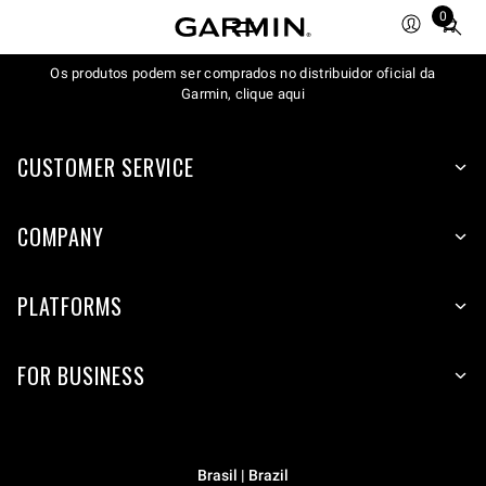
0
Total
items
Os produtos podem ser comprados no distribuidor oficial da
in
Garmin, clique aqui
cart:
0
CUSTOMER SERVICE
COMPANY
PLATFORMS
FOR BUSINESS
Brasil | Brazil