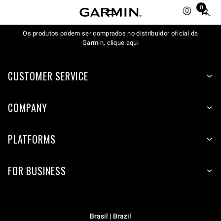
0
Total
items
Os produtos podem ser comprados no distribuidor oficial da
in
Garmin, clique aqui
cart:
0
CUSTOMER SERVICE
COMPANY
PLATFORMS
FOR BUSINESS
Brasil | Brazil